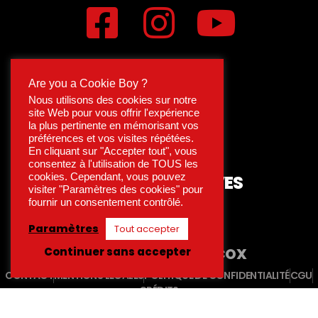
Are you a Cookie Boy ?
Nous utilisons des cookies sur notre
site Web pour vous offrir l'expérience
la plus pertinente en mémorisant vos
préférences et vos visites répétées.
En cliquant sur "Accepter tout", vous
consentez à l'utilisation de TOUS les
cookies. Cependant, vous pouvez
15 RUE DES ARCHIVES
visiter "Paramètres des cookies" pour
75004 PARIS
fournir un consentement contrôlé.
MÉTRO HÔTEL DE VILLE
Paramètres
Tout accepter
Continuer sans accepter
ENGAGÉ
LES AMIS DU COX
CONTACT
MENTIONS LÉGALES
POLITIQUE DE CONFIDENTIALITÉ
CGU
CRÉDITS
COX PARIS - TOUS DROITS RÉSERVÉS