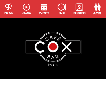
KEVBER
Kevin Berard alias KEVBER est un DJ bercé par les
disques de Laurent Garnier, Surgeon et bien d’autres. Il