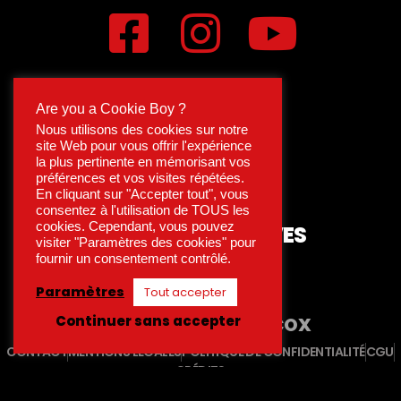
Are you a Cookie Boy ?
Nous utilisons des cookies sur notre
site Web pour vous offrir l'expérience
la plus pertinente en mémorisant vos
préférences et vos visites répétées.
En cliquant sur "Accepter tout", vous
consentez à l'utilisation de TOUS les
cookies. Cependant, vous pouvez
15 RUE DES ARCHIVES
visiter "Paramètres des cookies" pour
75004 PARIS
fournir un consentement contrôlé.
MÉTRO HÔTEL DE VILLE
Paramètres
Tout accepter
Continuer sans accepter
ENGAGÉ
LES AMIS DU COX
CONTACT
MENTIONS LÉGALES
POLITIQUE DE CONFIDENTIALITÉ
CGU
CRÉDITS
COX PARIS - TOUS DROITS RÉSERVÉS