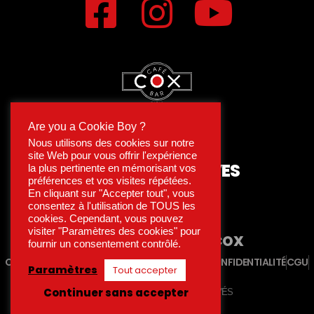
Are you a Cookie Boy ?
Nous utilisons des cookies sur notre
site Web pour vous offrir l'expérience
15 RUE DES ARCHIVES
la plus pertinente en mémorisant vos
préférences et vos visites répétées.
75004 PARIS
En cliquant sur "Accepter tout", vous
consentez à l'utilisation de TOUS les
MÉTRO HÔTEL DE VILLE
cookies. Cependant, vous pouvez
visiter "Paramètres des cookies" pour
ENGAGÉ
LES AMIS DU COX
fournir un consentement contrôlé.
CONTACT
MENTIONS LÉGALES
POLITIQUE DE CONFIDENTIALITÉ
CGU
Paramètres
Tout accepter
CRÉDITS
Continuer sans accepter
COX PARIS - TOUS DROITS RÉSERVÉS