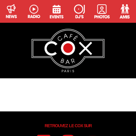
Kevin Onyl
Résident Cox
RETROUVEZ LE COX SUR