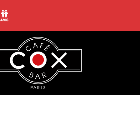
ers les styles et ses envies mêlant house, progressive ou el
 dans plusieurs soirées entre Lille et Paris, coorganisee le
inson festival, vilaine arène) Préparez vous au décollage, el