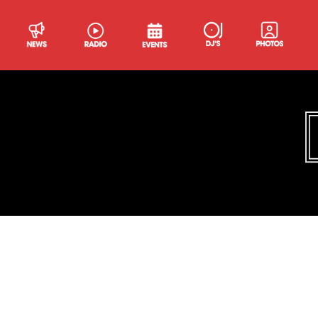
MERCI VAL
Merci Val aime faire voyager son public à trav
propre résolument axé dancefloor. Elle a sévis
dans plusieurs festivals (electronic peak, Dick