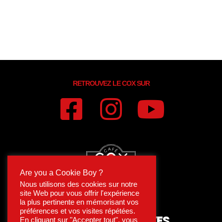
house, tech house, progressive, et la techno mélodique .
Il fait également partie de l’équipe Groove Nomade en
tant que photographe et DJ. Son parcours l’a amené à
se produire dans différents clubs de la capitale
parisienne, ainsi que récemment à Ibiza et à Londres.
RETROUVEZ LE COX SUR
Are you a Cookie Boy ?
Nous utilisons des cookies sur notre
site Web pour vous offrir l'expérience
la plus pertinente en mémorisant vos
préférences et vos visites répétées.
15 RUE DES ARCHIVES
En cliquant sur "Accepter tout", vous