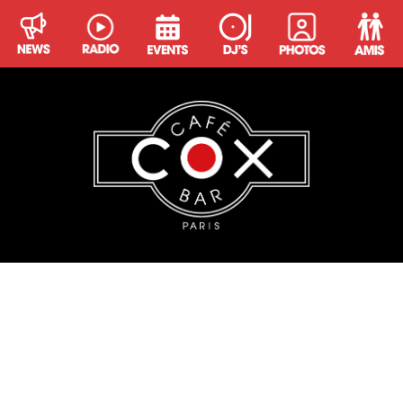
SEBASTIAN GOMEZ
Originaire du Chili, Sebastian Gomez est passionné de
musique et d’art depuis toujours. Très tôt attiré par
l’univers sonore, il s’oriente vers des styles comme la