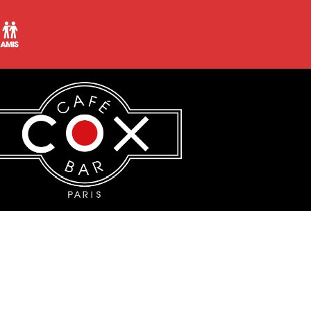
nger son public dans des atmosphères épiques en puisant dan
ur inconditionnel des synthétiseurs. Dans ses mix se mêle
 des années 80.