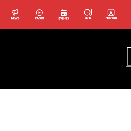
OK Pal !
Enfant du clubbing parisien, Ok Pal aime plo
Jarett, The Blessed Madonna) et dans son amo
disco qu’aux notes industrielles et new wave