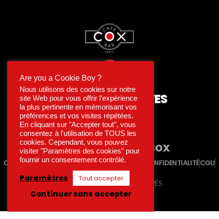
Are you a Cookie Boy ?
Nous utilisons des cookies sur notre
15 RUE DES ARCHIVES
site Web pour vous offrir l'expérience
75004 PARIS
la plus pertinente en mémorisant vos
préférences et vos visites répétées.
En cliquant sur "Accepter tout", vous
MÉTRO HÔTEL DE VILLE
consentez à l'utilisation de TOUS les
cookies. Cependant, vous pouvez
ENGAGÉ
LES AMIS DU COX
visiter "Paramètres des cookies" pour
fournir un consentement contrôlé.
CONTACT
MENTIONS LÉGALES
POLITIQUE DE CONFIDENTIALITÉ
CGU
CRÉDITS
Paramètres
Tout accepter
COX PARIS - TOUS DROITS RÉSERVÉS
Continuer sans accepter