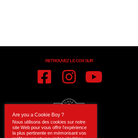
aucun secret pour TKUMA. Son nom signifie «
renaissance », ses sets sont une invitation au voyage, sa
musique est taillée pour la fête. Enfant de Ménilmontant,
ce fou de sons aux influences Afrohouse, Deep house et
progressive house n’a qu’une idée en tête : vous faire
vibrer, danser et pourquoi pas, rêver aussi peut-être.
RETROUVEZ LE COX SUR
Are you a Cookie Boy ?
Nous utilisons des cookies sur notre
site Web pour vous offrir l'expérience
la plus pertinente en mémorisant vos