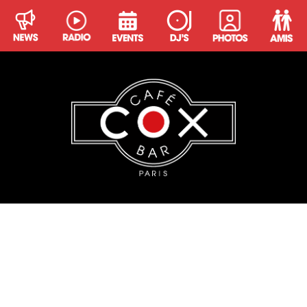
TKUMA
De la grande époque du Queen aux plus folles soirées
des Bains et du Rex Club, les nuits parisiennes n’ont