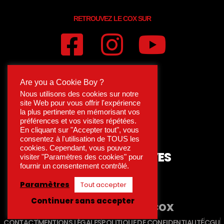
RETROUVEZ LE COX SUR
Are you a Cookie Boy ?
Nous utilisons des cookies sur notre
site Web pour vous offrir l'expérience
la plus pertinente en mémorisant vos
préférences et vos visites répétées.
En cliquant sur "Accepter tout", vous
consentez à l'utilisation de TOUS les
cookies. Cependant, vous pouvez
15 RUE DES ARCHIVES
visiter "Paramètres des cookies" pour
75004 PARIS
fournir un consentement contrôlé.
Paramètres
Tout accepter
MÉTRO HÔTEL DE VILLE
Continuer sans accepter
ENGAGÉ
LES AMIS DU COX
CONTACT
MENTIONS LÉGALES
POLITIQUE DE CONFIDENTIALITÉ
CGU